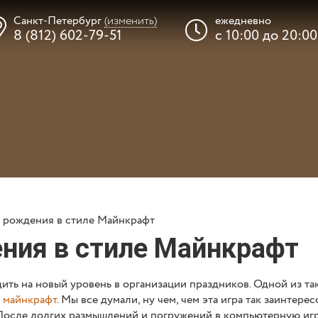
Санкт-Петербург
(изменить)
ежедневно
8 (812) 602-79-51
с 10:00 до 20:00
ля детей
Где провести п
 бонус
Портфолио
Отзыв
 рождения в стиле Майнкрафт
такты
Вишлист
ния в стиле Майнкрафт
ть на новый уровень в организации праздников. Одной из так
е майнкрафт
. Мы все думали, ну чем, чем эта игра так заинтере
 После долгих размышлений и погружений в компьютерную игру