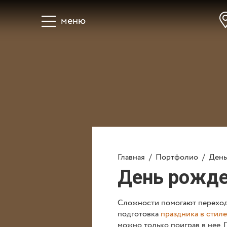
меню
Главная
Праздники д
Узнать цену и получить
Главная
/
Портфолио
/
День
Вопросы
О нас
Кон
День рожде
Сложности помогают переходи
подготовка
праздника в стил
можно только поиграв в нее.