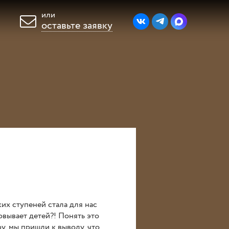
или
оставьте заявку
раздник
ы
Блог
Оплата
их ступеней стала для нас
совывает детей?! Понять это
, мы пришли к выводу, что