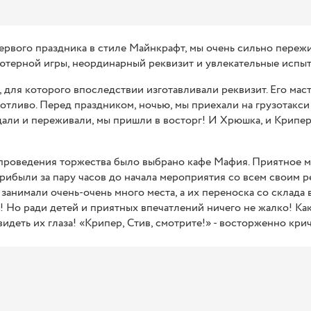
первого праздника в стиле Майнкрафт, мы очень сильно переж
ютерной игры, неординарный реквизит и увлекательные испыт
 для которого впоследствии изготавливали реквизит. Его ма
отливо. Перед праздником, ночью, мы приехали на грузотакси 
дали и переживали, мы пришли в восторг! И Хрюшка, и Крипер,
роведения торжества было выбрано кафе Мафия. Приятное ме
ибыли за пару часов до начала мероприятия со всем своим ре
занимали очень-очень много места, а их переноска со склада в 
 Но ради детей и приятных впечатлений ничего не жалко! Как
идеть их глаза! «Крипер, Стив, смотрите!» - восторженно крич