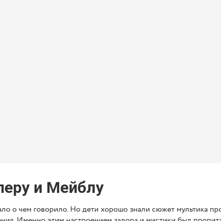
перу и Мейблу
ало о чем говорило. Но дети хорошо знали сюжет мультика п
ния. Именно этим настроением задора и мистики был пропитан