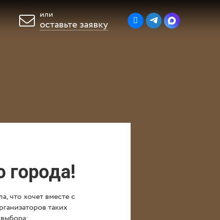
или
оставьте заявку
раздник
ы
Блог
Оплата
 города!
а, что хочет вместе с
организаторов таких
 выбора: