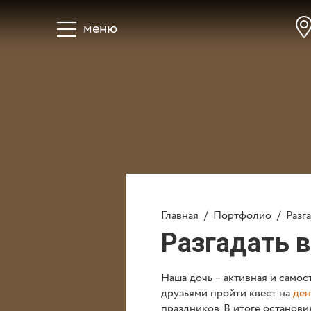
меню
Главная
Праздники д
Узнать цену и получить
Главная
/
Портфолио
/
Разг
Вопросы
О нас
Кон
Разгадать в
Наша дочь – активная и самост
друзьями пройти квест на
ден
праздников. В итоге останови