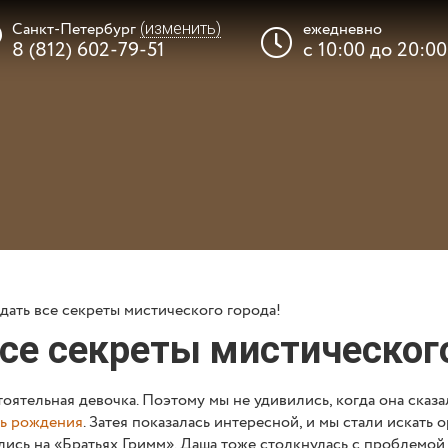
Санкт-Петербург
ежедневно
(изменить)
8 (812) 602-79-51
с 10:00 до 20:00
ля детей
Где провести п
 бонус
Портфолио
Отзыв
адать все секреты мистического города!
такты
Вишлист
се секреты мистического
оятельная девочка. Поэтому мы не удивились, когда она сказал
ь рождения
. Затея показалась интересной, и мы стали искать 
лись на «Братьях Гримм». Даша тоже столкнулась с проблемой