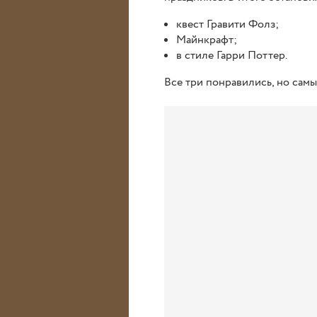
квест Гравити Фолз;
Майнкрафт;
в стиле Гарри Поттер.
Все три понравились, но сам