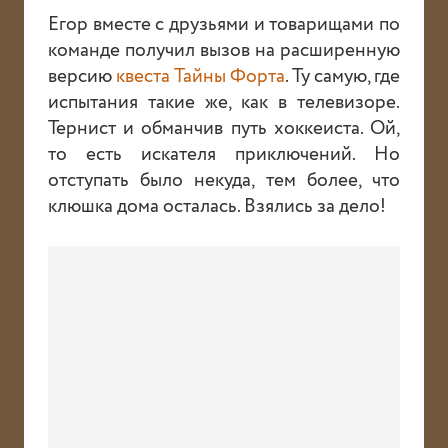
ПОРТФОЛИО
Егор вместе с друзьями и товарищами по
команде получил вызов на расширенную
ОТЗЫВЫ
версию
квеста Тайны Форта
. Ту самую, где
испытания такие же, как в телевизоре.
БЛОГ
Тернист и обманчив путь хоккеиста. Ой,
то есть искателя приключений. Но
ОПЛАТА
отступать было некуда, тем более, что
клюшка дома осталась. Взялись за дело!
ВОПРОСЫ
О НАС
КОНТАКТЫ
ВИШЛИСТ